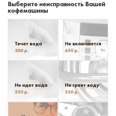
Выберите неисправность Вашей
кофемашины
Течет вода
Не включается
300
р.
650
р.
Не идет вода
Не греет воду
550
р.
550
р.