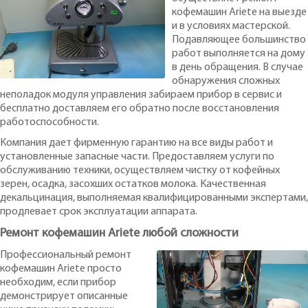
кофемашин Ariete на выезде
и в условиях мастерской.
Подавляющее большинство
работ выполняется на дому
в день обращения. В случае
обнаружения сложных
неполадок модуля управления забираем прибор в сервис и
бесплатно доставляем его обратно после восстановления
работоспособности.
Компания дает фирменную гарантию на все виды работ и
установленные запасные части. Предоставляем услуги по
обслуживанию техники, осуществляем чистку от кофейных
зерен, осадка, засохших остатков молока. Качественная
декальцинация, выполняемая квалифицированными экспертами,
продлевает срок эксплуатации аппарата.
Ремонт кофемашин Ariete любой сложности
Профессиональный ремонт
кофемашин Ariete просто
необходим, если прибор
демонстрирует описанные