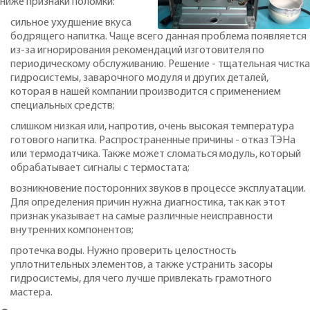
ниже признаки поломки:
сильное ухудшение вкуса
бодрящего напитка. Чаще всего данная проблема появляется
из-за игнорирования рекомендаций изготовителя по
периодическому обслуживанию. Решение - тщательная чистка
гидросистемы, заварочного модуля и других деталей,
которая в нашей компании производится с применением
специальных средств;
слишком низкая или, напротив, очень высокая температура
готового напитка. Распространенные причины - отказ ТЭНа
или термодатчика. Также может сломаться модуль, который
обрабатывает сигналы с термостата;
возникновение посторонних звуков в процессе эксплуатации.
Для определения причин нужна диагностика, так как этот
признак указывает на самые различные неисправности
внутренних компонентов;
протечка воды. Нужно проверить целостность
уплотнительных элементов, а также устранить засоры
гидросистемы, для чего лучше привлекать грамотного
мастера.