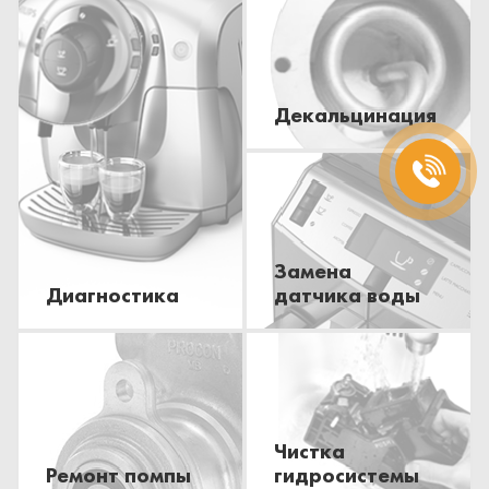
Декальцинация
Замена
Диагностика
датчика воды
Чистка
Ремонт помпы
гидросистемы