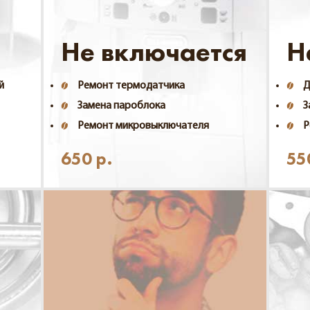
Не включается
Н
й
Ремонт термодатчика
Д
Замена пароблока
З
Ремонт микровыключателя
Р
650
р.
55