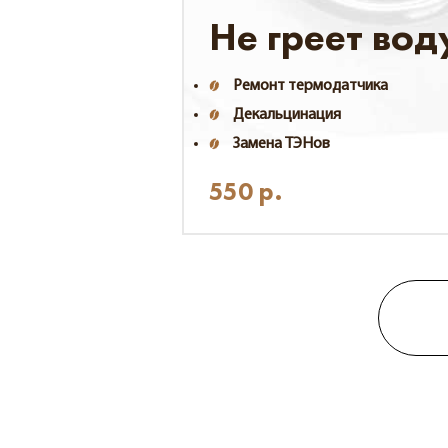
Не греет вод
Ремонт термодатчика
Декальцинация
Замена ТЭНов
550
р.