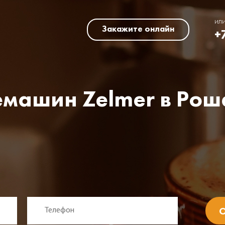
ил
Закажите онлайн
+
емашин Zelmer в Рош