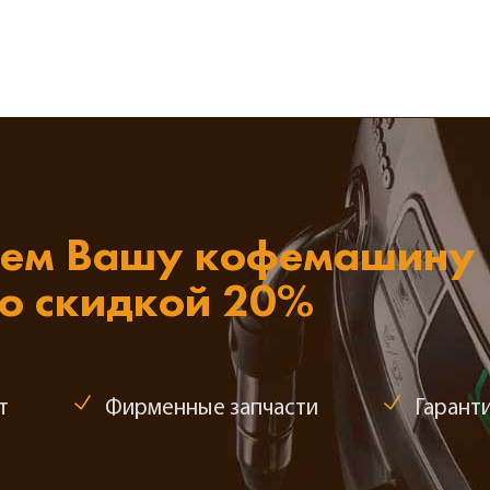
ем Вашу кофемашину
со скидкой 20%
т
Фирменные запчасти
Гаранти