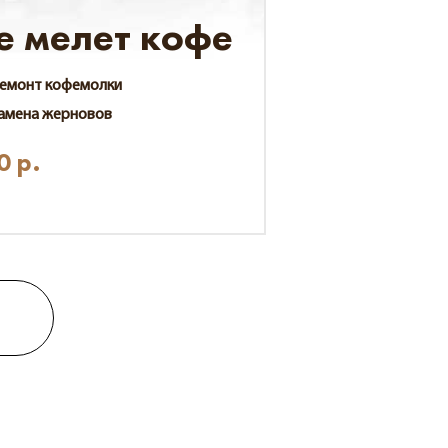
е мелет кофе
емонт кофемолки
амена жерновов
0
р.