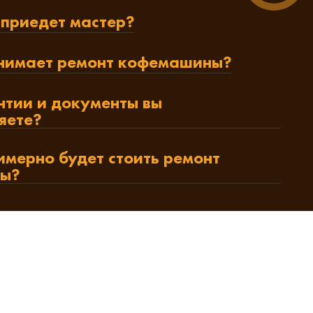
 приедет мастер?
нимает ремонт кофемашины?
нтии и документы вы
яете?
имерно будет стоить ремонт
ы?