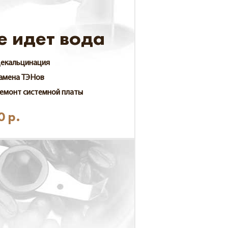
е идет вода
екальцинация
амена ТЭНов
емонт системной платы
0
р.