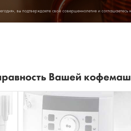
егодня», вы подтверждаете своё совершеннолетие и соглашаетесь 
правность Вашей кофема