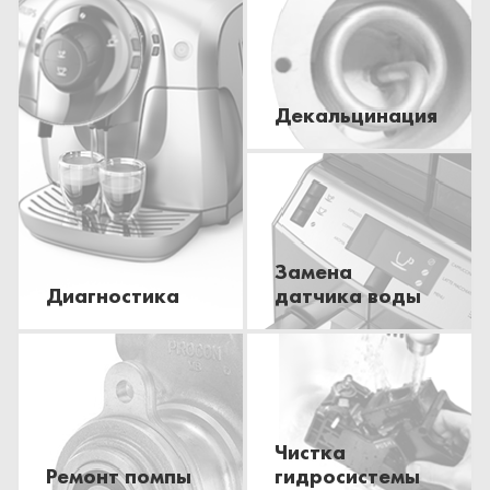
Декальцинация
Замена
Диагностика
датчика воды
Чистка
Ремонт помпы
гидросистемы