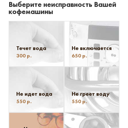
Выберите неисправность Вашей
кофемашины
Течет вода
Не включается
300
р.
650
р.
Не идет вода
Не греет воду
550
р.
550
р.