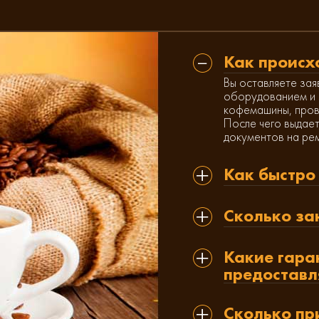
Как происх
Вы оставляете зая
оборудованием и 
кофемашины, пров
После чего выдает
документов на ре
Как быстро
Сколько за
Какие гара
предоставл
Сколько пр