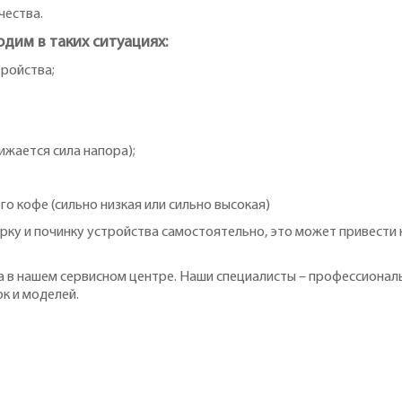
чества.
дим в таких ситуациях:
тройства;
ижается сила напора);
о кофе (сильно низкая или сильно высокая)
рку и починку устройства самостоятельно, это может привести 
a в нашем сервисном центре. Наши специалисты – профессиона
к и моделей.