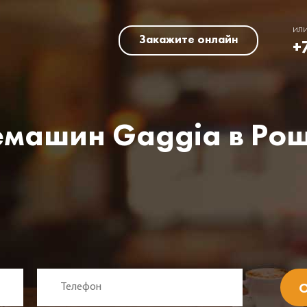
ил
Закажите онлайн
+
емашин Gaggia в Ро