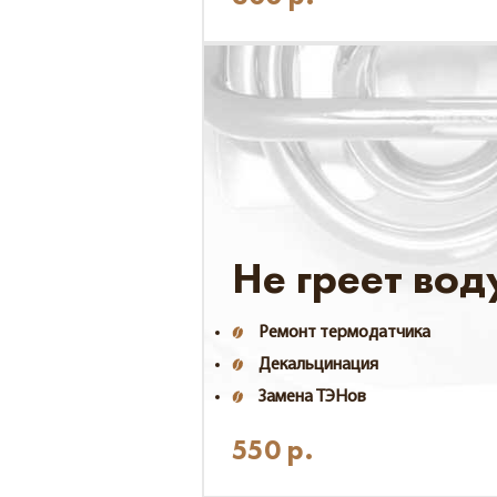
Не греет вод
Ремонт термодатчика
Декальцинация
Замена ТЭНов
550
р.