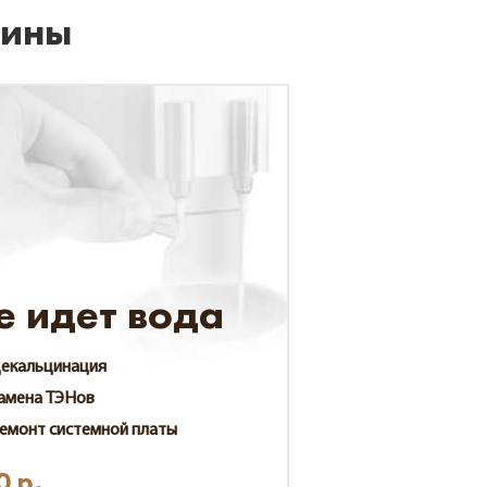
шины
е идет вода
екальцинация
амена ТЭНов
емонт системной платы
0
р.