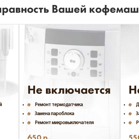
правность Вашей кофема
Не включается
Н
й
Ремонт термодатчика
Д
Замена пароблока
З
Ремонт микровыключателя
Р
650
р.
55