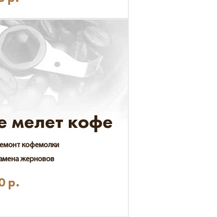
е мелет кофе
емонт кофемолки
амена жерновов
0
р.