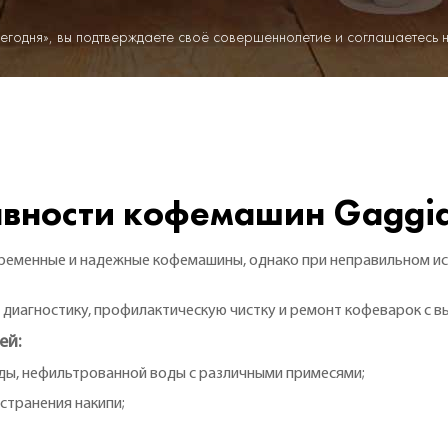
егодня», вы подтверждаете своё совершеннолетие и соглашаетесь 
авности кофемашин Gaggi
ременные и надежные кофемашины, однако при неправильном и
 диагностику, профилактическую чистку и ремонт кофеварок с в
ей:
ды, нефильтрованной воды с различными примесями;
странения накипи;