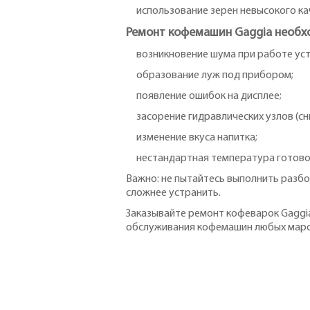
использование зерен невысокого ка
Ремонт кофемашин Gaggia необхо
возникновение шума при работе ус
образование луж под прибором;
появление ошибок на дисплее;
засорение гидравлических узлов (сн
изменение вкуса напитка;
нестандартная температура готовог
Важно: не пытайтесь выполнить разбо
сложнее устранить.
Заказывайте ремонт кофеварок Gaggi
обслуживания кофемашин любых маро