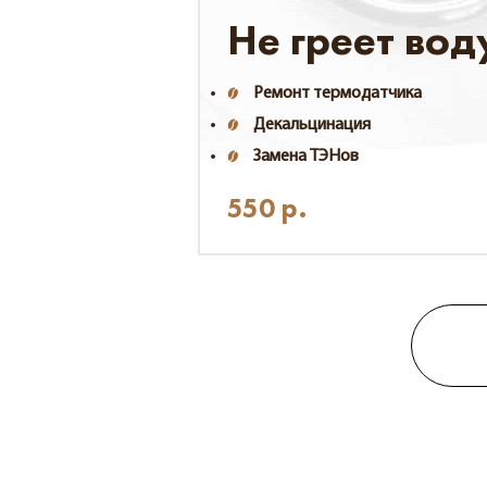
Не греет вод
Ремонт термодатчика
Декальцинация
Замена ТЭНов
550
р.