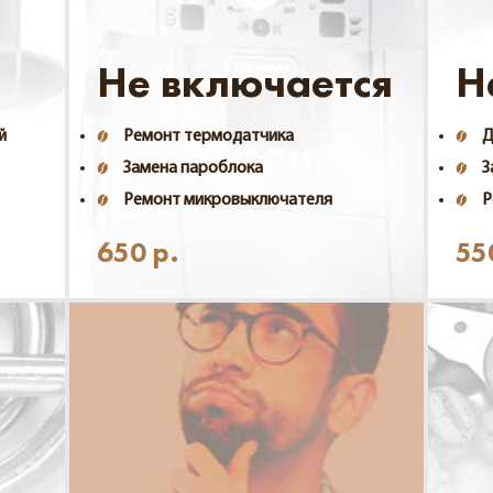
Не включается
Н
й
Ремонт термодатчика
Д
Замена пароблока
З
Ремонт микровыключателя
Р
650
р.
55