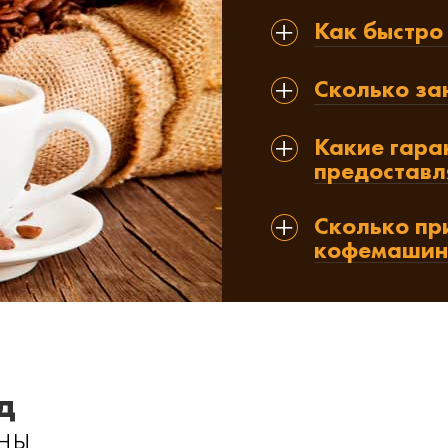
Как быстро
Сколько за
Какие гара
предоставл
Сколько пр
кофемашин
д
ны