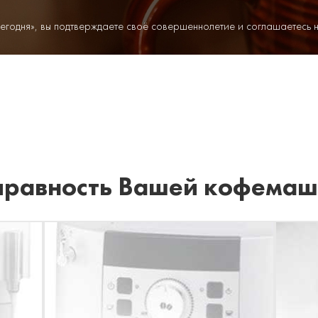
егодня», вы подтверждаете своё совершеннолетие и соглашаетесь 
правность Вашей кофема