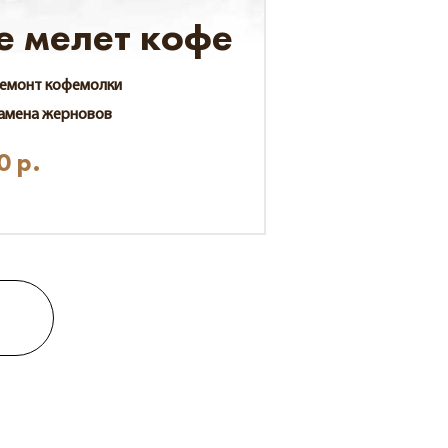
е мелет кофе
емонт кофемолки
амена жерновов
0
р.