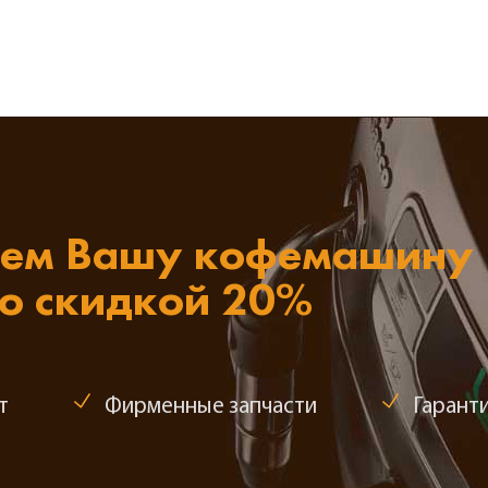
ем Вашу кофемашину
со скидкой 20%
т
Фирменные запчасти
Гаранти