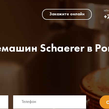
ил
Закажите онлайн
+
емашин Schaerer в Р