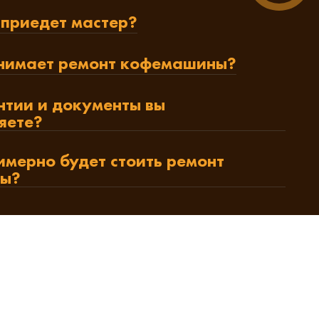
 приедет мастер?
нимает ремонт кофемашины?
нтии и документы вы
яете?
имерно будет стоить ремонт
ы?