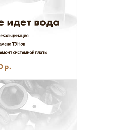
е идет вода
екальцинация
амена ТЭНов
емонт системной платы
0
р.