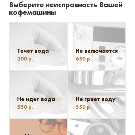
Выберите неисправность Вашей
кофемашины
Течет вода
Не включается
300
р.
650
р.
Не идет вода
Не греет воду
550
р.
550
р.