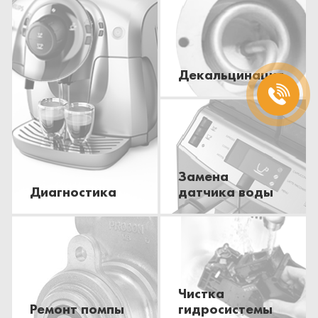
Декальцинация
Замена
Диагностика
датчика воды
Чистка
Ремонт помпы
гидросистемы