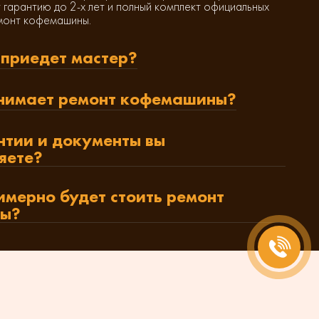
 гарантию до 2-х лет и полный комплект официальных
монт кофемашины.
 приедет мастер?
нимает ремонт кофемашины?
нтии и документы вы
яете?
имерно будет стоить ремонт
ы?