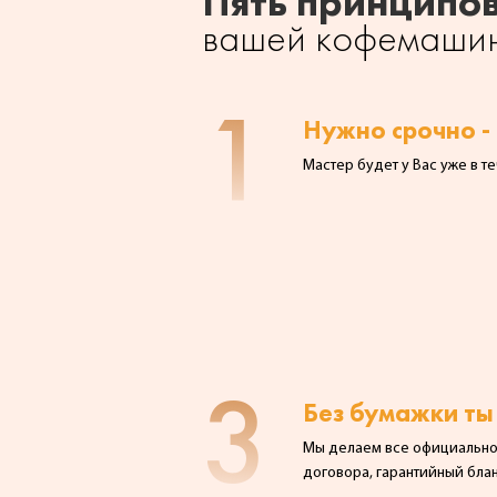
Пять принципо
вашей кофемаши
1
Нужно срочно - 
Мастер будет у Вас уже в те
3
Без бумажки ты
Мы делаем все официально,
договора, гарантийный блан