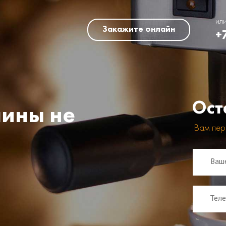
ил
Закажите онлайн
+
Ост
ины не
Вам пер