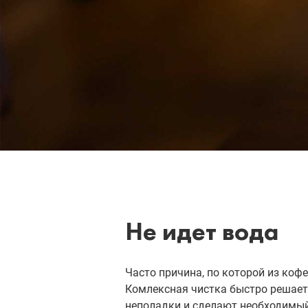
Не идет вода
Часто причина, по которой из коф
Комлексная чистка быстро решает
неполадки и сделают необходимый