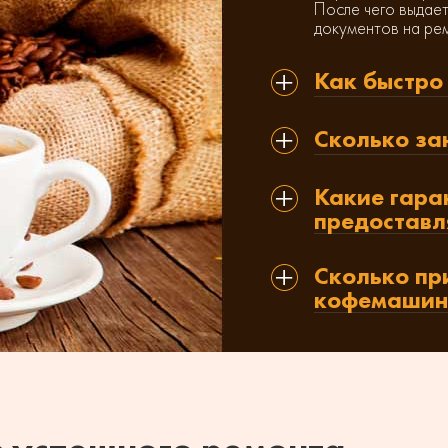
После чего выдает
документов на ре
Как быстро
Сколько за
Какие гара
предоставл
Сколько пр
кофемашин