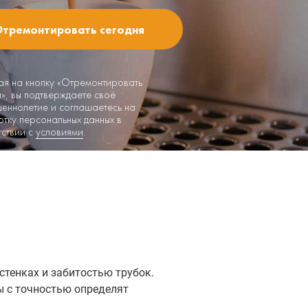
я на кнопку «Отремонтировать
я», вы подтверждаете своё
еннолетие и соглашаетесь на
тку персональных данных в
тствии с
условиями
.
стенках и забитостью трубок.
ы с точностью определят