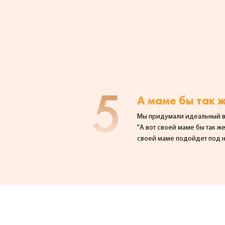
5
А маме бы так 
Мы придумали идеальный вн
"А вот своей маме бы так ж
своей маме подойдет под н