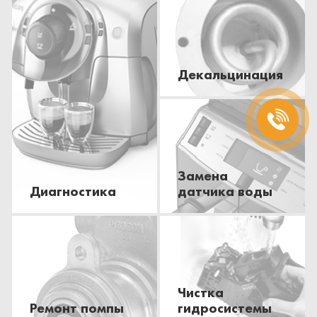
Декальцинация
Замена
Диагностика
датчика воды
Чистка
Ремонт помпы
гидросистемы