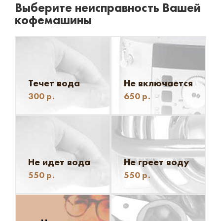
Выберите неисправность Вашей
кофемашины
Течет вода
Не включается
300
р.
650
р.
Не идет вода
Не греет воду
550
р.
550
р.